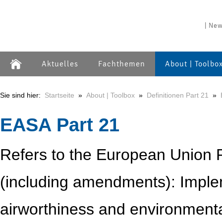
| New
Aktuelles
Fachthemen
About | Toolbo
Sie sind hier:
Startseite
»
About | Toolbox
»
Definitionen Part 21
»
EASA Part 21
Refers to the European Union 
(including amendments): Implem
airworthiness and environmental 